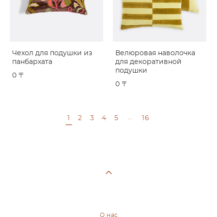
Чехол для подушки из
Велюровая наволочка
панбархата
для декоративной
подушки
0 〒
0 〒
...
1
2
3
4
5
16
О нас