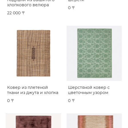
подушки из вышитого
шерсти
хлопкового велюра
0 〒
22 000 〒
Ковер из плетеной
Шерстяной ковер с
ткани из джута и хлопка
цветочным узором
0 〒
0 〒