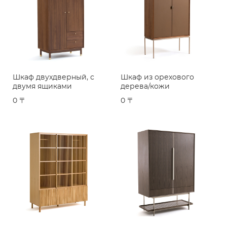
Шкаф двухдверный, с
Шкаф из орехового
двумя ящиками
дерева/кожи
0 〒
0 〒