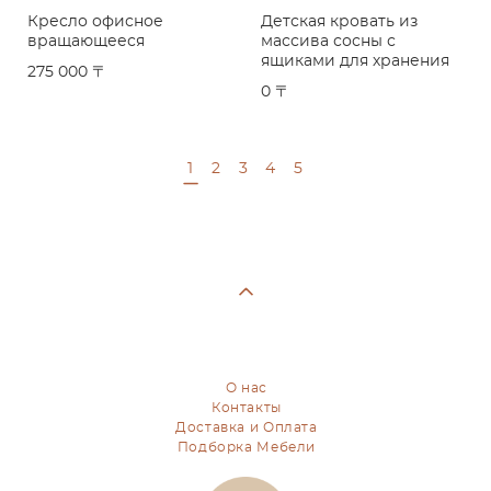
Кресло офисное
Детская кровать из
вращающееся
массива сосны с
ящиками для хранения
275 000 〒
0 〒
1
2
3
4
5
О нас
Контакты
Доставка и Оплата
Подборка Мебели