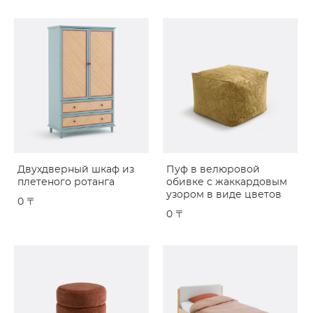
Двухдверный шкаф из
Пуф в велюровой
плетеного ротанга
обивке с жаккардовым
узором в виде цветов
0 〒
0 〒