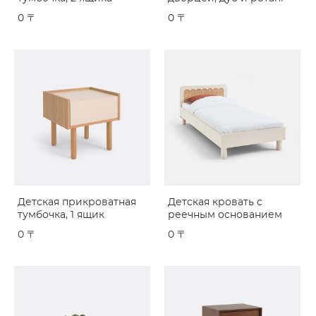
0 〒
0 〒
Детская прикроватная
Детская кровать с
тумбочка, 1 ящик
реечным основанием
0 〒
0 〒