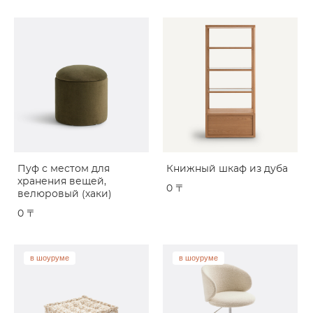
Пуф с местом для
Книжный шкаф из дуба
хранения вещей,
0 〒
велюровый (хаки)
0 〒
в шоуруме
в шоуруме