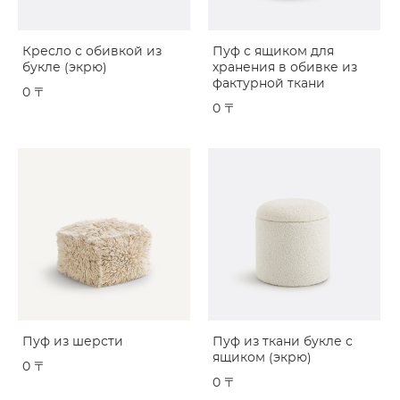
Кресло с обивкой из
Пуф с ящиком для
букле (экрю)
хранения в обивке из
фактурной ткани
0 〒
0 〒
Пуф из шерсти
Пуф из ткани букле с
ящиком (экрю)
0 〒
0 〒