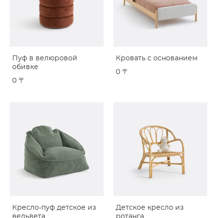
Пуф в велюровой
Кровать с основанием
обивке
0 〒
0 〒
Кресло-пуф детское из
Детское кресло из
вельвета
ротанга