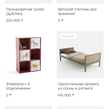
Прикроватная тумба
Детский стеллаж для
(дуб/лён)
хранения
220 000 〒
0 〒
на складе
Этажерка с 6
Односпальная кровать
отделениями
из сосны и ротанга
0 〒
415 000 〒