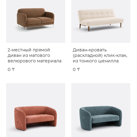
2-местный прямой
Диван-кровать
диван из матового
(раскладной) клик-клак,
велюрового материала
из тонкого шенилла
0 〒
0 〒