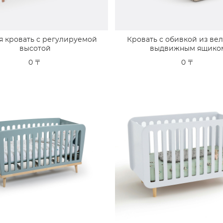
я кровать с регулируемой
Кровать с обивкой из вел
высотой
выдвижным ящико
0 〒
0 〒