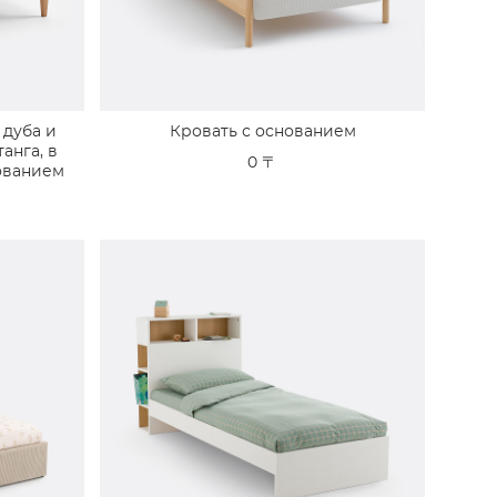
 дуба и
Кровать с основанием
анга, в
0 〒
ованием