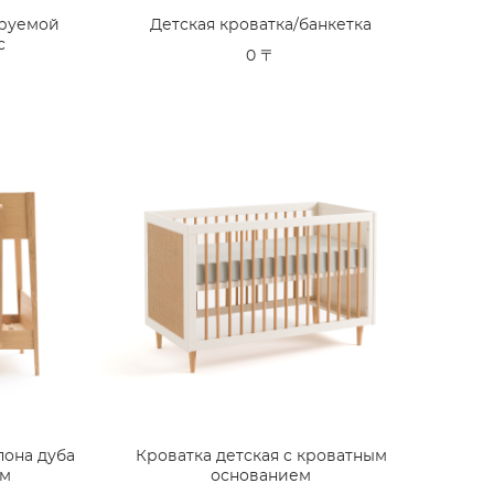
ируемой
Детская кроватка/банкетка
с
0 〒
пона дуба
Кроватка детская с кроватным
ом
основанием