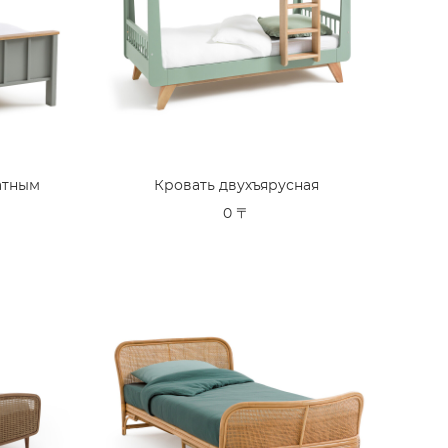
атным
Кровать двухъярусная
0 〒