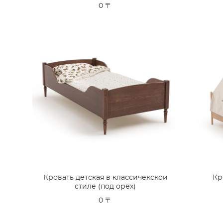
0 〒
Кровать детская в классичекскои
Кр
стиле (под орех)
0 〒