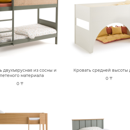
ь двухъярусная из сосны и
Кровать средней высоты 
летеного материала
0 〒
0 〒