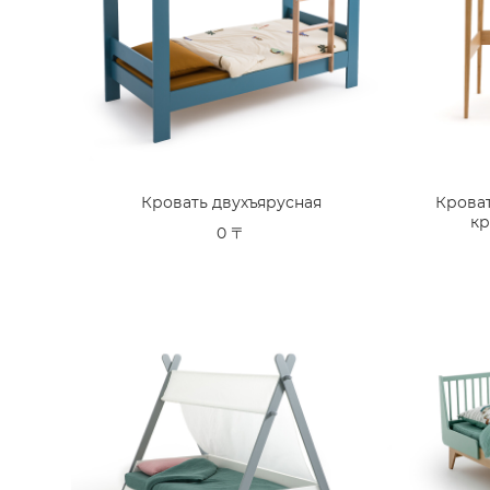
Кровать двухъярусная
Кроват
кр
0 〒