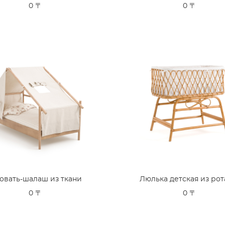
0 〒
0 〒
овать-шалаш из ткани
Люлька детская из рот
0 〒
0 〒