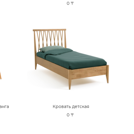
0 〒
анга
Кровать детская
0 〒