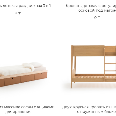
ь детская раздвижная 3 в 1
Кровать детская с регул
основой под матра
0 〒
0 〒
из массива сосны с ящиками
Двухъярусная кровать из ш
для хранения
с пружинным блок