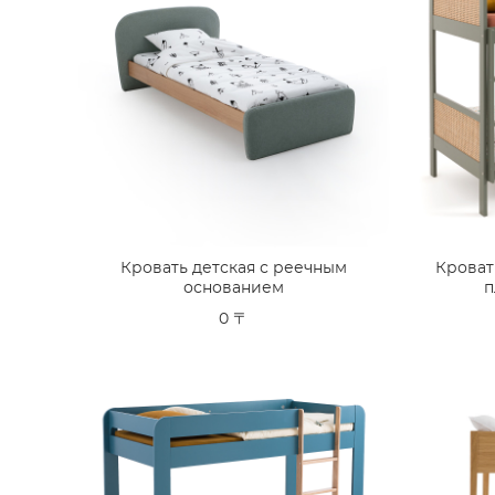
Кровать детская с реечным
Кроват
основанием
п
0 〒