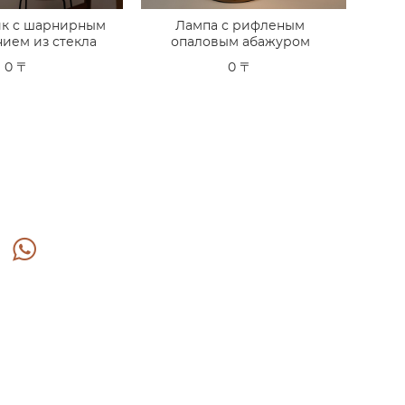
ик с шарнирным
Лампа с рифленым
ием из стекла
опаловым абажуром
0 〒
0 〒