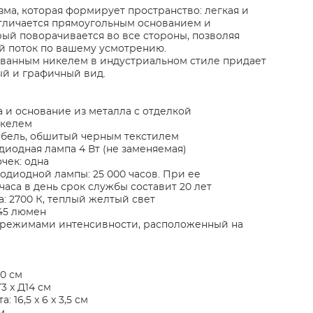
ма, которая формирует пространство: легкая и
тличается прямоугольным основанием и
ый поворачивается во все стороны, позволяя
й поток по вашему усмотрению.
ванным никелем в индустриальном стиле придает
й и графичный вид.
 и основание из металла с отделкой
икелем
абель, обшитый черным текстилем
диодная лампа 4 Вт (не заменяемая)
чек: одна
одиодной лампы: 25 000 часов. При ее
часа в день срок службы составит 20 лет
: 2700 К, теплый желтый свет
145 люмен
 режимами интенсивности, расположенный на
00 см
3 x Д14 см
 16,5 x 6 x 3,5 см