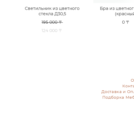
Светильник из цветного
Бра из цветног
стекла Д30,5
(красны
195 000 〒
0 〒
124 000 〒
О
Конт
Доставка и Оп
Подборка Ме