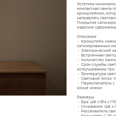
Эстетика минимализ
компактная лампа о
кронштейном, котор
направлять светово
Покрытие сатиниро
изделию сдержанны
Описание:
• Кронштейн, ножка
сатинированным н
• Электрический к
• Встроенная свето
• Количество лампо
• Срок службы свет
использовании три 
• Температура света
• Световой поток: 
• Переключатель с
конце ножки
Размеры:
• Бра: Ш6 x В14 x Г1
• Основание: Ш6 x Г
• Рассеиватель света: