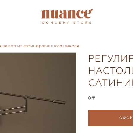
я лампа из сатинированного никеля
РЕГУЛИ
НАСТОЛ
САТИНИ
0 〒
ОФОР