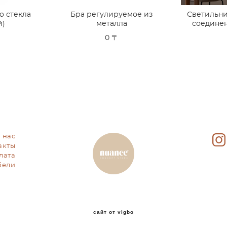
о стекла
Бра регулируемое из
Светильн
й)
металла
соединен
0 〒
 нас
акты
лата
бели
сайт от vigbo