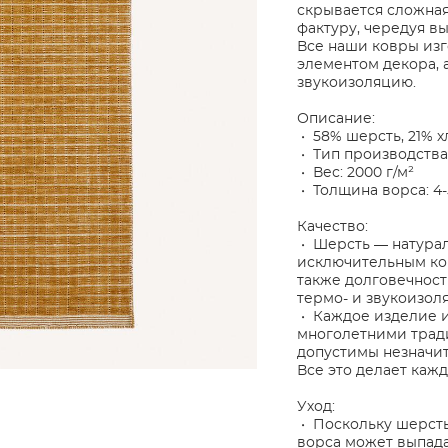
скрывается сложная
фактуру, чередуя вы
Все наши ковры изг
элементом декора, 
звукоизоляцию.
Описание:
• 58% шерсть, 21% х
• Тип производства
• Вес: 2000 г/м²
• Толщина ворса: 4
Качество:
• Шерсть — натурал
исключительным ко
также долговечност
термо- и звукоизол
• Каждое изделие и
многолетними тради
допустимы незначит
Все это делает каж
Уход:
• Поскольку шерст
ворса может выпада