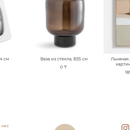
14 см
Ваза из стекла, В35 см
Льняная
картин
〒
0 〒
18
 нас