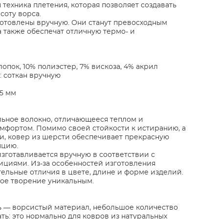
 техника плетения, которая позволяет создавать
соту ворса.
отовлены вручную. Они станут превосходным
а также обеспечат отличную термо- и
лопок, 10% полиэстер, 7% вискоза, 4% акрил
: соткан вручную
-5 мм
ьное волокно, отличающееся теплом и
мфортом. Помимо своей стойкости к истиранию, а
и, ковер из шерсти обеспечивает прекрасную
яцию.
зготавливается вручную в соответствии с
циями. Из-за особенностей изготовления
ельные отличия в цвете, длине и форме изделий.
дое творение уникальным.
ь — ворсистый материал, небольшое количество
ть: это нормально для ковров из натуральных