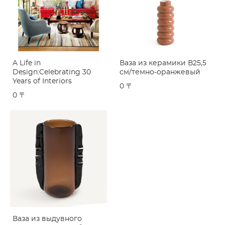
A Life in
Ваза из керамики В25,5
Design:Celebrating 30
см/темно-оранжевый
Years of Interiors
0 〒
0 〒
Ваза из выдувного