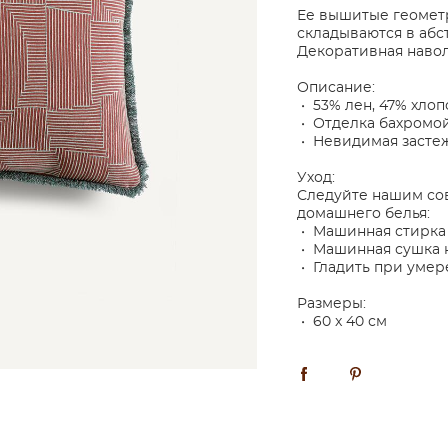
Ее вышитые геометр
складываются в аб
Декоративная навол
Описание:
• 53% лен, 47% хлоп
• Отделка бахромо
• Невидимая застеж
Уход:
Следуйте нашим сов
домашнего белья:
• Машинная стирка 
• Машинная сушка 
• Гладить при уме
Размеры:
• 60 x 40 см