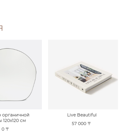
Я
о органичной
Live Beautiful
 120x120 см
57 000 〒
0 〒