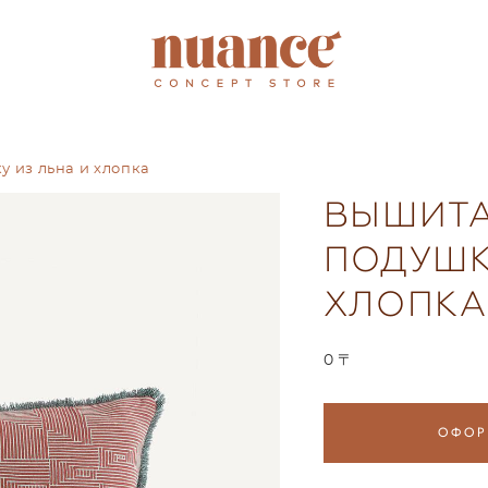
у из льна и хлопка
ВЫШИТА
ПОДУШК
ХЛОПКА
0 〒
ОФОР