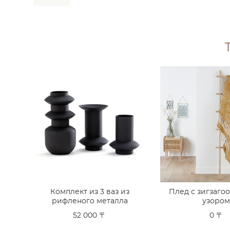
Комплект из 3 ваз из
Плед с зигзаго
рифленого металла
узоро
52 000 〒
0 〒