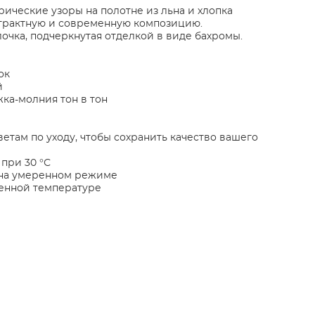
ические узоры на полотне из льна и хлопка
страктную и современную композицию.
очка, подчеркнутая отделкой в виде бахромы.
ок
й
ка-молния тон в тон
етам по уходу, чтобы сохранить качество вашего
при 30 °С
на умеренном режиме
ренной температуре