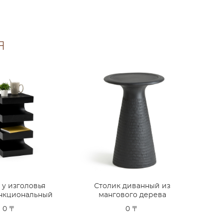
Я
 у изголовья
Столик диванный из
нкциональный
мангового дерева
0 〒
0 〒