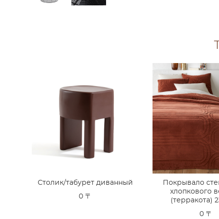
Столик/табурет диванный
Покрывало сте
хлопкового 
0 〒
(терракота) 
0 〒