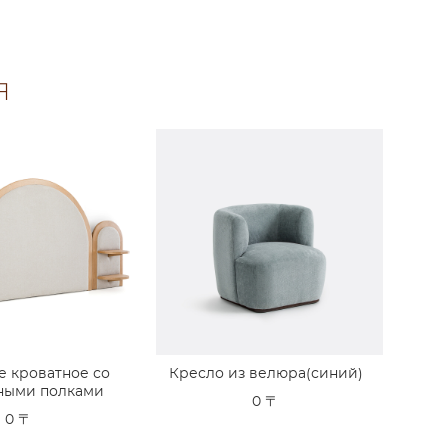
Я
е кроватное со
Кресло из велюра(синий)
ными полками
0 〒
0 〒