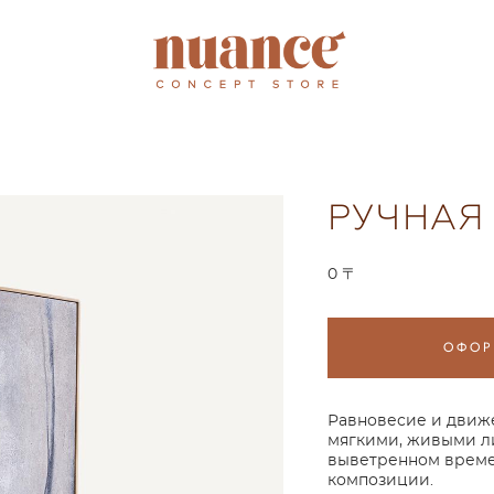
РУЧНАЯ
0 〒
ОФОР
Равновесие и движе
мягкими, живыми ли
выветренном време
композиции.