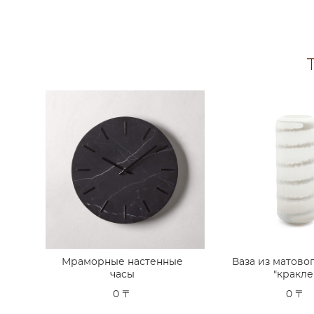
Мраморные настенные
Ваза из матово
часы
"кракле
0 〒
0 〒