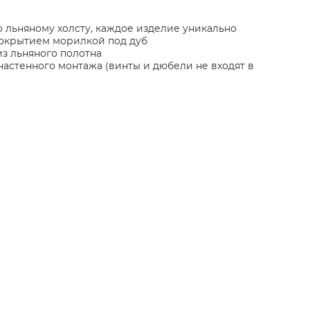
о льняному холсту, каждое изделие уникально
покрытием морилкой под дуб
из льняного полотна
астенного монтажа (винты и дюбели не входят в