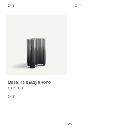
0 〒
0 〒
Ваза из выдувного
стекла
0 〒