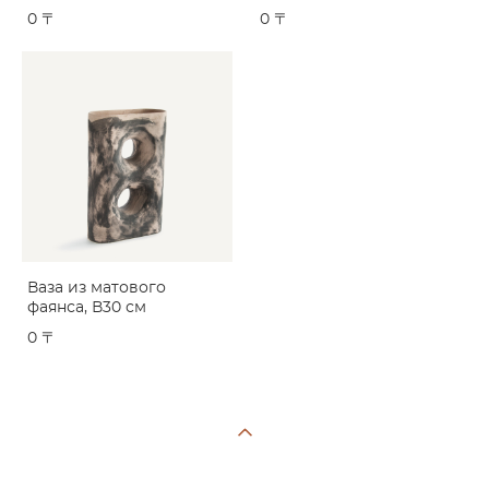
0 〒
0 〒
Ваза из матового
фаянса, В30 см
0 〒