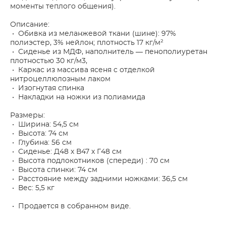
моменты теплого общения).
Описание:
• Обивка из меланжевой ткани (шине): 97%
полиэстер, 3% нейлон; плотность 17 кг/м²
• Сиденье из МДФ, наполнитель — пенополиуретан
плотностью 30 кг/м3,
• Каркас из массива ясеня с отделкой
нитроцеллюлозным лаком
• Изогнутая спинка
• Накладки на ножки из полиамида
Размеры:
• Ширина: 54,5 см
• Высота: 74 см
• Глубина: 56 см
• Сиденье: Д48 x В47 x Г48 см
• Высота подлокотников (спереди) : 70 см
• Высота спинки: 74 см
• Расстояние между задними ножками: 36,5 см
• Вес: 5,5 кг
• Продается в собранном виде.