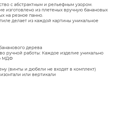
тво с абстрактным и рельефным узором.
е изготовлено из плетеных вручную банановых
ых на резное панно.
стиле делает из каждой картины уникальное
бананового дерева
во ручной работы: Каждое изделие уникально
го МДФ
ену (винты и дюбели не входят в комплект)
ризонтали или вертикали