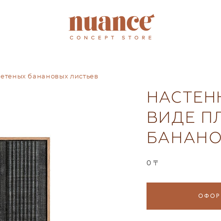
летеных банановых листьев
НАСТЕН
ВИДЕ П
БАНАНО
0 〒
ОФОР