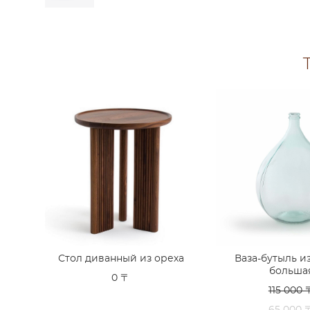
Стол диванный из ореха
Ваза-бутыль и
больша
0 〒
115 000 