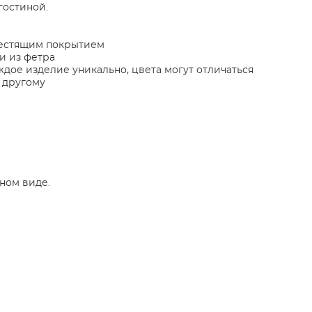
гостиной.
лестящим покрытием
и из фетра
ждое изделие уникально, цвета могут отличаться
к другому
ном виде.