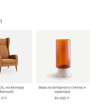
Я
XXL из велюра
Ваза из янтарного стекла и
абачный)
мрамора
0 〒
90 000 〒