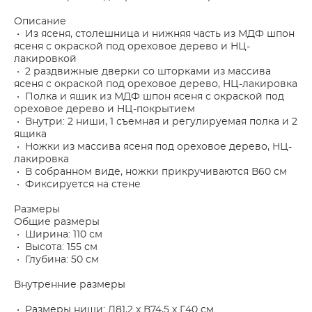
Описание
• Из ясеня, столешница и нижняя часть из МДФ шпон
ясеня с окраской под ореховое дерево и НЦ-
лакировкой
• 2 раздвижные дверки со шторками из массива
ясеня с окраской под ореховое дерево, НЦ-лакировка
• Полка и ящик из МДФ шпон ясеня с окраской под
ореховое дерево и НЦ-покрытием
• Внутри: 2 ниши, 1 съемная и регулируемая полка и 2
ящика
• Ножки из массива ясеня под ореховое дерево, НЦ-
лакировка
• В собранном виде, ножки прикручиваются В60 см
• Фиксируется на стене
Размеры
Общие размеры
• Ширина: 110 см
• Высота: 155 см
• Глубина: 50 см
Внутренние размеры
• Размеры ниши: Д81,2 x В74,5 x Г40 см