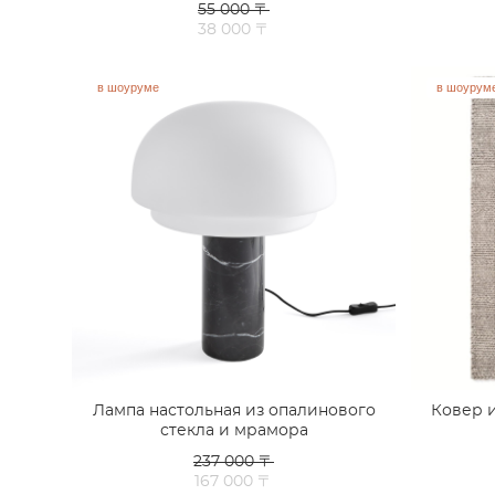
55 000 〒
38 000 〒
в шоуруме
в шоурум
Лампа настольная из опалинового
Ковер и
стекла и мрамора
237 000 〒
167 000 〒