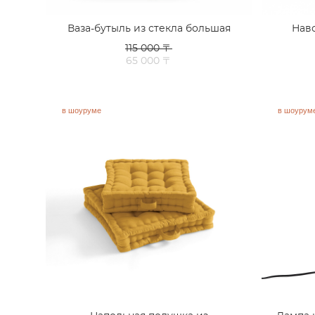
Ваза-бутыль из стекла большая
Наво
115 000 〒
65 000 〒
в шоуруме
в шоурум