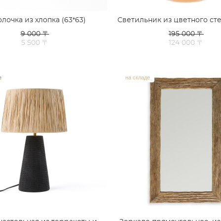
лочка из хлопка (63*63)
Светильник из цветного сте
9 000 〒
195 000 〒
5 500 〒
124 000 〒
е
на складе