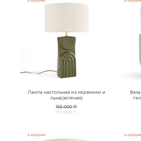
в шоуруме
в шоурум
Лампа настольная из керамики и
Ваза
льна(зеленая)
ге
155 000 〒
117 000 〒
в шоуруме
в шоурум