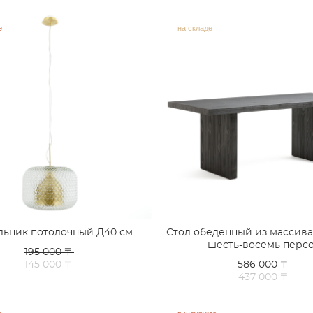
е
на складе
льник потолочный Д40 см
Стол обеденный из массива
шесть-восемь перс
195 000 〒
145 000 〒
586 000 〒
437 000 〒