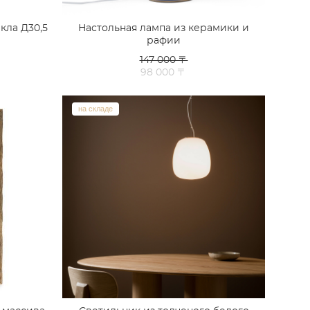
кла Д30,5
Настольная лампа из керамики и
рафии
147 000 〒
98 000 〒
на складе