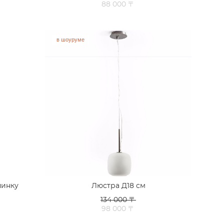
88 000 〒
в шоуруме
пинку
Люстра Д18 см
134 000 〒
98 000 〒