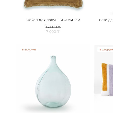
Чехол для подушки 40*40 см
Ваза д
13 000 〒
7 000 〒
в шоуруме
в шоурум