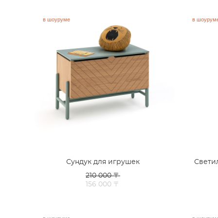
в шоуруме
в шоурум
Сундук для игрушек
Свети
210 000 〒
156 000 〒