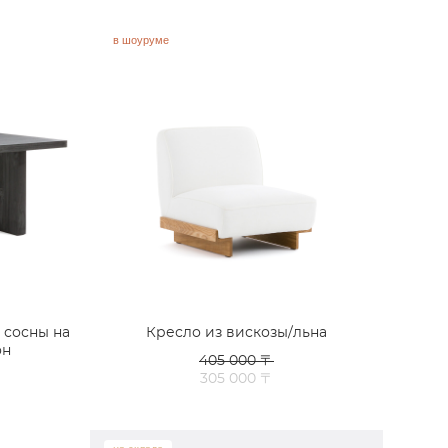
в шоуруме
 сосны на
Кресло из вискозы/льна
он
405 000 〒
305 000 〒