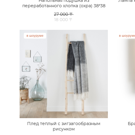
Напольная подушка из
Лампа 
переработанного хлопка (охра) 38*38
27 000 〒
18 000 〒
в шоуруме
в шоурум
Плед теплый с зигзагообразным
Бр
рисунком