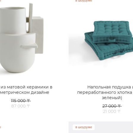
е
в шоуруме
 из матовой керамики в
Напольная подушка 
ометрическом дизайне
переработанного хлопка 
зеленый)
115 000 〒
87 000 〒
27 000 〒
21 000 〒
е
в шоуруме