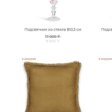
Подсвечник из стекла В10,3 см
Подсв
17 000 〒
8 000 〒
в шоуруме
в шоурум