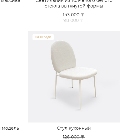
 массива
Светильник из толченого белого
стекла вытянутой формы
143 000 〒
98 000 〒
на складе
я модель
Стул кухонный
126 000 〒