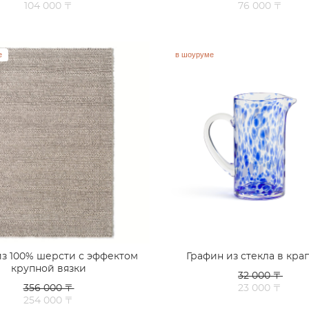
104 000 〒
76 000 〒
е
в шоуруме
з 100% шерсти с эффектом
Графин из стекла в кра
крупной вязки
32 000 〒
356 000 〒
23 000 〒
254 000 〒