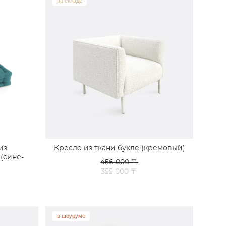
на складе
из
Кресло из ткани букле (кремовый)
(сине-
456 000 〒
355 000 〒
в шоуруме