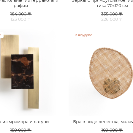
настольная из терракоты и
Зеркало прямоугольное. из
рафии
тика 70x120 см
184 000 〒
335 000 〒
123 000 〒
226 000 〒
е
в шоуруме
а из мрамора и латуни
Бра в виде лепестка, мала
150 000 〒
109 000 〒