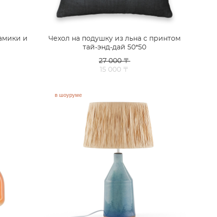
амики и
Чехол на подушку из льна с принтом
тай-энд-дай 50*50
27 000 〒
15 000 〒
в шоуруме