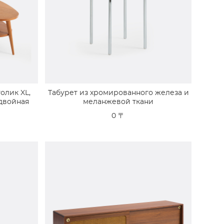
олик XL,
Табурет из хромированного железа и
 двойная
меланжевой ткани
0 〒