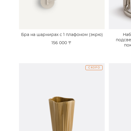
Бра на шарнирах с 1 плафоном (экрю)
Наб
подсв
156 000 〒
пок
СКОРО