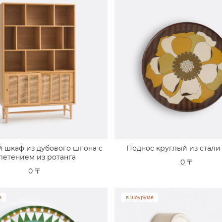
 шкаф из дубового шпона с
Поднос круглый из стали
летением из ротанга
0 〒
0 〒
е
в шоуруме