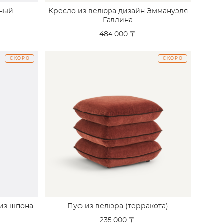
нный
Кресло из велюра дизайн Эммануэля
Галлина
484 000 〒
СКОРО
СКОРО
 из шпона
Пуф из велюра (терракота)
235 000 〒