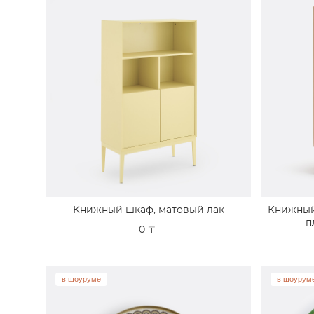
Книжный шкаф, матовый лак
Книжный
п
0 〒
в шоуруме
в шоурум