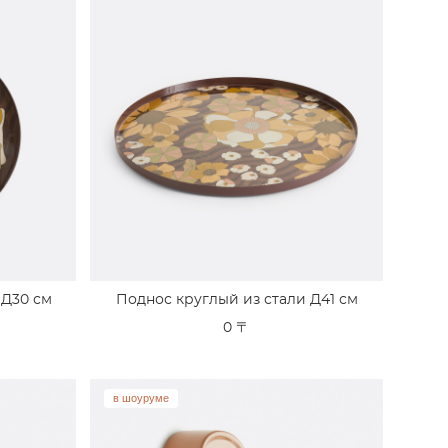
 Д30 см
Поднос круглый из стали Д41 см
0 〒
в шоуруме