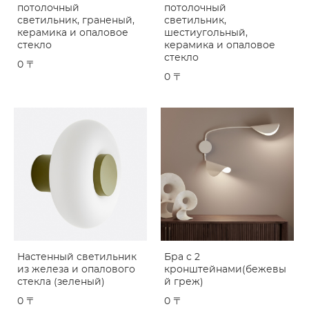
потолочный
потолочный
светильник, граненый,
светильник,
керамика и опаловое
шестиугольный,
стекло
керамика и опаловое
стекло
0 〒
0 〒
Настенный светильник
Бра с 2
из железа и опалового
кронштейнами(бежевы
стекла (зеленый)
й греж)
0 〒
0 〒