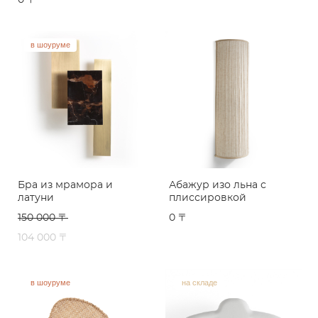
0 〒
в шоуруме
Бра из мрамора и
Абажур изо льна с
латуни
плиссировкой
150 000 〒
0 〒
104 000 〒
в шоуруме
на складе