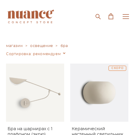
магазин
>
освещение
>
бра
Сортировка:
рекомендуем
СКОРО
Бра на шарнирах с 1
Керамический
плафоном (экрю)
настенный светильник